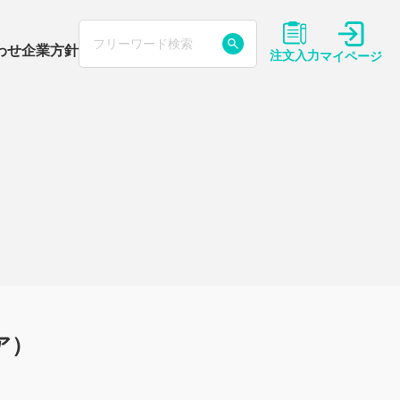
わせ
企業方針
注文入力
マイページ
から探す
ジナルエンブレム・ロゴ
イバシーポリシー
T業者による詐欺に
意ください
ラスサッカーユニフォーム
あるご質問
イTシャツ
ケーTシャツ
ア）