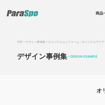
商品
色から探す
はじめてのお客様へ
サンプル申し込み
特定商取引法に基づく表示
【2026年最新】クラスTシャツデザイン
オリジナルストライプユニフォーム
プリント
TOP
デザイン事例集
オリジナルユニフォーム（オリジナルアクア
（フォント、品質について含む）
バスケユニフォーム風ビブス
デザイン事例集
DESIGN EXAMPLE
（即納タイプ＆昇華タイプ）
お客様紹介と写真集
オリジナルユニフォーム
イージーオーダー
オ
アクセサリー
（パンツ、ソックス）