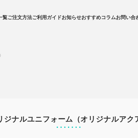
一覧
ご注文方法
ご利用ガイド
お知らせ
おすすめコラム
お問い合
ご予算から探す
サイズ表
【クラスTシャツ】面白い
お問い合わせフォーム
販売に関する規約
在庫
オリ
プラ
クラ
背ネームアイデア集&
ご注
よくある質問集
Aクラスサッカーユニフォーム
Sク
）
デザイン事例
よく
オリジナル野球ユニフォーム
ドラ
昇華サッカー
ホッ
ユニフォーム
リジナルユニフォーム（オリジナルアク