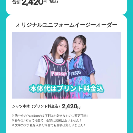
2,420
合計
円（税込）
オリジナルユニフォーム
イージーオーダー
2,420
シャツ本体（プリント料金込）
円
胸中央のParaSpoの文字列はお好きなものに変更可能！
番号は4桁まで可能で、金額に変動はありません！
文字のフチ色を入れた場合でも金額は変わりません！