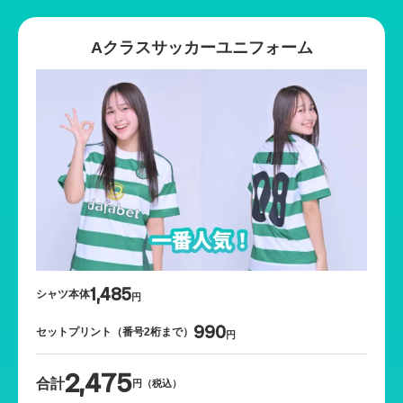
Aクラスサッカーユニフォーム
1,485
シャツ本体
円
990
セットプリント（番号2桁まで）
円
2,475
合計
円（税込）