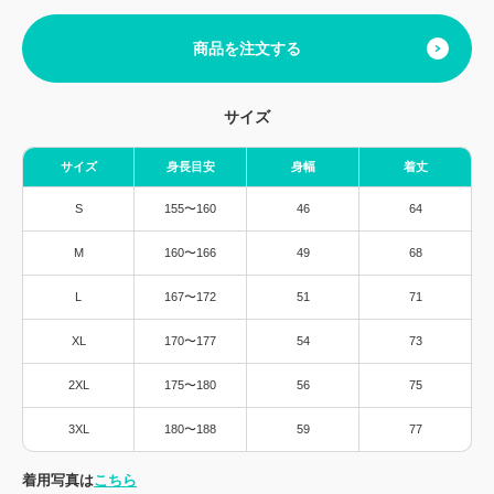
商品を注文する
サイズ
サイズ
身長目安
身幅
着丈
S
155〜160
46
64
M
160〜166
49
68
L
167〜172
51
71
XL
170〜177
54
73
2XL
175〜180
56
75
3XL
180〜188
59
77
着用写真は
こちら