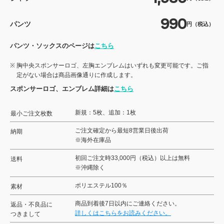
990
パンツ
円（税込）
パンツ・ソックスのページは
こちら
胸中央スポンサーロゴ、左胸エンブレムはいずれも変更可能です。ご指
定がない場合は商品画像通りに作成します。
スポンサーロゴ、エンブレム詳細は
こちら
新規：5枚、追加：1枚
最小ご注文枚数
ご注文確定から最短8営業日後出荷
納期
※海外在庫品
初回ご注文時33,000円（税込）以上は無料
送料
※沖縄除く
ポリエステル100％
素材
商品到着後7日以内にご連絡ください。
返品・不良品に
詳しくはこちらをお読みください。
つきまして